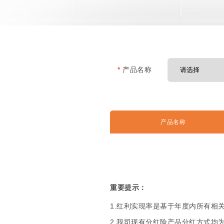
*
产品名称
产品名称
重要提示：
1.红利实现率是基于年度内所有相
2.我司现有分红险产品分红方式均