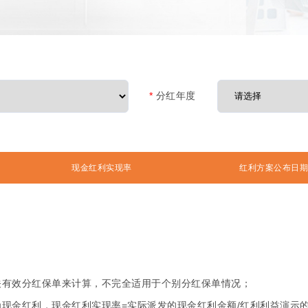
*
分红年度
现金红利实现率
红利方案公布日期
关有效分红保单来计算，不完全适用于个别分红保单情况；
为现金红利，现金红利实现率=实际派发的现金红利金额/红利利益演示